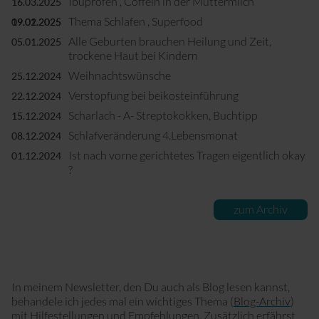
Ibuprofen , Coffein in der Muttermilch
16.03.2025
Thema Schlafen , Superfood
09.02.2025
19.01.2025
Alle Geburten brauchen Heilung und Zeit,
05.01.2025
trockene Haut bei Kindern
Weihnachtswünsche
25.12.2024
Verstopfung bei beikosteinführung
22.12.2024
Scharlach - A- Streptokokken, Buchtipp
15.12.2024
Schlafveränderung 4.Lebensmonat
08.12.2024
Ist nach vorne gerichtetes Tragen eigentlich okay
01.12.2024
?
zum Archiv
In meinem Newsletter, den Du auch als Blog lesen kannst,
behandele ich jedes mal ein wichtiges Thema (
Blog-Archiv
)
mit Hilfestellungen und Empfehlungen. Zusätzlich erfährst