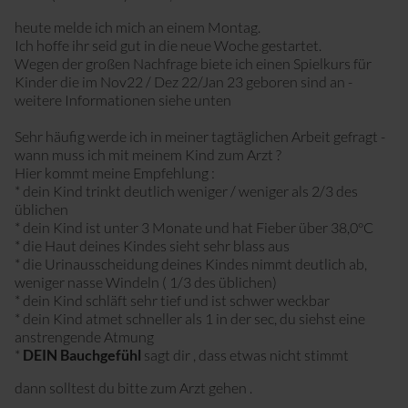
Sport mit Kinderwagen
heute melde ich mich an einem Montag.
Ich hoffe ihr seid gut in die neue Woche gestartet.
Wegen der großen Nachfrage biete ich einen Spielkurs für
Kinder die im Nov22 / Dez 22/Jan 23 geboren sind an -
weitere Informationen siehe unten
Sehr häufig werde ich in meiner tagtäglichen Arbeit gefragt -
wann muss ich mit meinem Kind zum Arzt ?
Hier kommt meine Empfehlung :
* dein Kind trinkt deutlich weniger / weniger als 2/3 des
üblichen
* dein Kind ist unter 3 Monate und hat Fieber über 38,0°C
* die Haut deines Kindes sieht sehr blass aus
* die Urinausscheidung deines Kindes nimmt deutlich ab,
weniger nasse Windeln ( 1/3 des üblichen)
* dein Kind schläft sehr tief und ist schwer weckbar
* dein Kind atmet schneller als 1 in der sec, du siehst eine
anstrengende Atmung
*
DEIN Bauchgefühl
sagt dir , dass etwas nicht stimmt
dann solltest du bitte zum Arzt gehen .