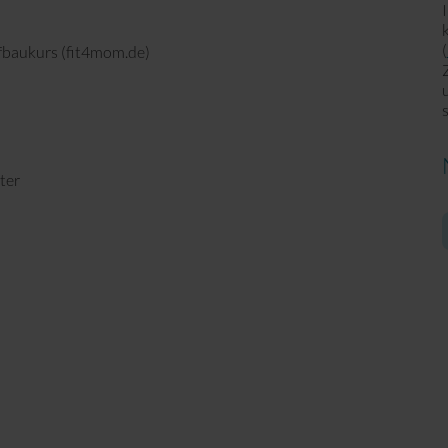
(
fbaukurs (fit4mom.de)
ter
E
M