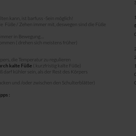
en kann, ist barfuss -Sein möglich!
ie Füße / Zehen immer mit, deswegen sind die Füße
h immer in Bewegung....
 kommen ( drehen sich meistens früher)
pers, die Temperatur zu regulieren
urch kalte Füße
( kurzfristig kalte Füße)
ß darf kühler sein, als der Rest des Körpers
Nacken und /oder zwischen den Schulterblätter)
ipps :