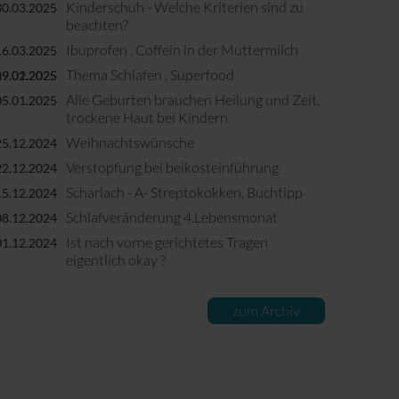
Kinderschuh - Welche Kriterien sind zu
30.03.2025
beachten?
Ibuprofen , Coffein in der Muttermilch
16.03.2025
Thema Schlafen , Superfood
09.02.2025
19.01.2025
Alle Geburten brauchen Heilung und Zeit,
05.01.2025
trockene Haut bei Kindern
Weihnachtswünsche
25.12.2024
Verstopfung bei beikosteinführung
22.12.2024
Scharlach - A- Streptokokken, Buchtipp
15.12.2024
Schlafveränderung 4.Lebensmonat
08.12.2024
Ist nach vorne gerichtetes Tragen
01.12.2024
eigentlich okay ?
zum Archiv