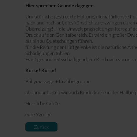
Hier sprechen Gründe dagegen.
Unnatürliche gestreckte Haltung, die natürlichste Posi
nach und nach auf, dies künstlich zu erzwingen durch e
Überreizung! ! - die Umwelt prasselt ungefiltert auf d
Druck auf den Genitalbereich. Es wird ein großer Dru
bis hin zu Quetschungen führen.
für die Reifung der Hüftgelenke ist die natürliche An
Schädigungen führen
Es ist gesundheitsschädigend, ein Kind nach vorne zu t
Kurse! Kurse!
Babymassage + Krabbelgruppe
ab Januar bieten wir auch Kinderkurse in der Hallberg
Herzliche Grüße
eure Yvonne
Zurück