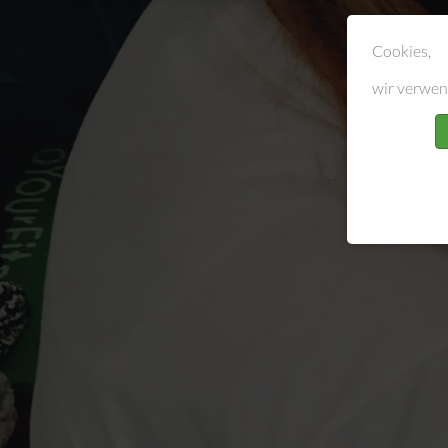
Cookies,
wir verwen
KURSANGEBOTE
Geburtsvorbereitungskurs
Erste Hilfe Kurs Eltern
Babymassage + Krabbelgruppe
Outdoor Fitness
Sport in der Schwangerschaft
Rückbildungskurs