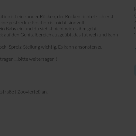
(
tion ist ein runder Rücken, der Rücken richtet sich erst
ine gestreckte Position ist nicht sinnvoll.
ein Baby ein und du siehst nicht wie es ihm geht.
ck auf den Genitalbereich ausgeübt, das tut weh und kann
hock -Spreiz-Stellung wichtig. Es kann ansonsten zu
ragen.....bitte weitersagen !
E
M
straße ( Zooviertel) an.