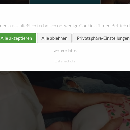
fit4mom
für Schwangere & Mütter
den ausschließlich technisch notwenige Cookies für den Betrieb d
Blog abonnieren
weitere Beiträge
Alle akzeptieren
Alle ablehnen
Privatsphäre-Einstellungen
weitere Infos
Datenschutz