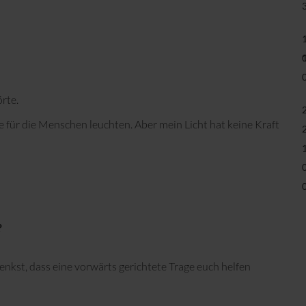
örte.
te für die Menschen leuchten. Aber mein Licht hat keine Kraft
?
kst, dass eine vorwärts gerichtete Trage euch helfen