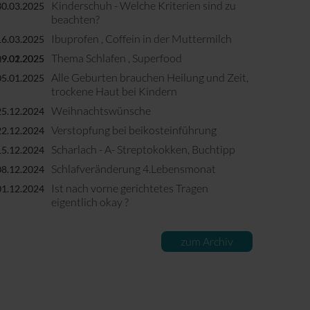
Kinderschuh - Welche Kriterien sind zu
30.03.2025
beachten?
Ibuprofen , Coffein in der Muttermilch
16.03.2025
Thema Schlafen , Superfood
09.02.2025
19.01.2025
Alle Geburten brauchen Heilung und Zeit,
05.01.2025
trockene Haut bei Kindern
Weihnachtswünsche
25.12.2024
Verstopfung bei beikosteinführung
22.12.2024
Scharlach - A- Streptokokken, Buchtipp
15.12.2024
Schlafveränderung 4.Lebensmonat
08.12.2024
Ist nach vorne gerichtetes Tragen
01.12.2024
eigentlich okay ?
zum Archiv