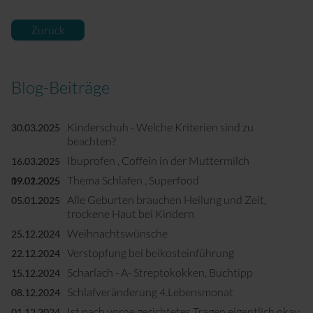
Zurück
Blog-Beiträge
Kinderschuh - Welche Kriterien sind zu
30.03.2025
beachten?
Ibuprofen , Coffein in der Muttermilch
16.03.2025
Thema Schlafen , Superfood
09.02.2025
19.01.2025
Alle Geburten brauchen Heilung und Zeit,
05.01.2025
trockene Haut bei Kindern
Weihnachtswünsche
25.12.2024
Verstopfung bei beikosteinführung
22.12.2024
Scharlach - A- Streptokokken, Buchtipp
15.12.2024
Schlafveränderung 4.Lebensmonat
08.12.2024
Ist nach vorne gerichtetes Tragen eigentlich okay
01.12.2024