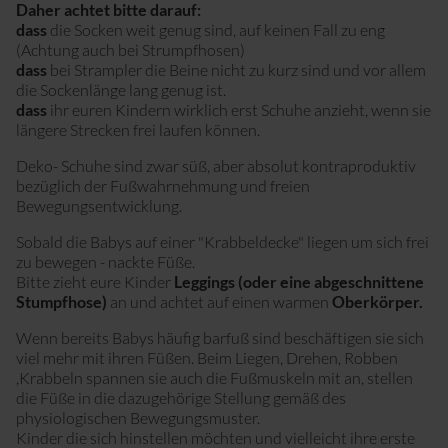
Daher achtet bitte darauf:
dass
die Socken weit genug sind, auf keinen Fall zu eng
(Achtung auch bei Strumpfhosen)
dass
bei Strampler die Beine nicht zu kurz sind und vor allem
die Sockenlänge lang genug ist.
dass
ihr euren Kindern wirklich erst Schuhe anzieht, wenn sie
längere Strecken frei laufen können.
Deko- Schuhe sind zwar süß, aber absolut kontraproduktiv
bezüglich der Fußwahrnehmung und freien
Bewegungsentwicklung.
Sobald die Babys auf einer "Krabbeldecke" liegen um sich frei
zu bewegen - nackte Füße.
Bitte zieht eure Kinder
Leggings (oder eine abgeschnittene
Stumpfhose)
an und achtet auf einen warmen
Oberkörper.
Wenn bereits Babys häufig barfuß sind beschäftigen sie sich
viel mehr mit ihren Füßen. Beim Liegen, Drehen, Robben
,Krabbeln spannen sie auch die Fußmuskeln mit an, stellen
die Füße in die dazugehörige Stellung gemäß des
physiologischen Bewegungsmuster.
Kinder die sich hinstellen möchten und vielleicht ihre erste