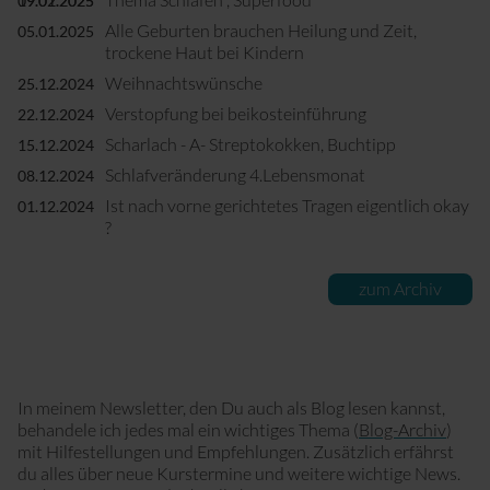
09.02.2025
19.01.2025
Alle Geburten brauchen Heilung und Zeit,
05.01.2025
trockene Haut bei Kindern
Weihnachtswünsche
25.12.2024
Verstopfung bei beikosteinführung
22.12.2024
Scharlach - A- Streptokokken, Buchtipp
15.12.2024
Schlafveränderung 4.Lebensmonat
08.12.2024
Ist nach vorne gerichtetes Tragen eigentlich okay
01.12.2024
?
zum Archiv
In meinem Newsletter, den Du auch als Blog lesen kannst,
behandele ich jedes mal ein wichtiges Thema (
Blog-Archiv
)
mit Hilfestellungen und Empfehlungen. Zusätzlich erfährst
du alles über neue Kurstermine und weitere wichtige News.