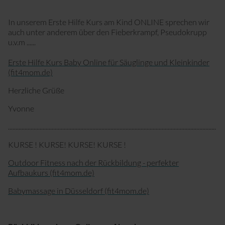
In unserem Erste Hilfe Kurs am Kind ONLINE sprechen wir
auch unter anderem über den Fieberkrampf, Pseudokrupp
u.v.m ......
Erste Hilfe Kurs Baby Online für Säuglinge und Kleinkinder
(fit4mom.de)
Herzliche Grüße
Yvonne
..........................................................................................................................................
KURSE ! KURSE! KURSE! KURSE !
Outdoor Fitness nach der Rückbildung - perfekter
Aufbaukurs (fit4mom.de)
Babymassage in Düsseldorf (fit4mom.de)