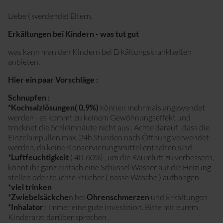
Sport mit Kinderwagen
Liebe ( werdende) Eltern,
Erkältungen bei Kindern - was tut gut
was kann man den Kindern bei Erkältungskrankheiten
anbieten.
Hier ein paar Vorschläge :
Schnupfen :
*Kochsalzlösungen( 0,9%)
können mehrmals angewendet
werden - es kommt zu keinem Gewöhnungseffekt und
trocknet die Schleimhäute nicht aus . Achte darauf , dass die
Einzelampullen max. 24h Stunden nach Öffnung verwendet
werden, da keine Konservierungsmittel enthalten sind
*Luftfeuchtigkeit
( 40-60%) , um die Raumluft zu verbessern,
könnt ihr ganz einfach eine Schüssel Wasser auf die Heizung
stellen oder feuchte <tücher ( nasse Wäsche ) aufhängen
*viel trinken
*Zwiebelsäckche
n bei
Ohrenschmerzen
und Erkältungen
*Inhalator
: immer eine gute Investition. Bitte mit eurem
Kinderarzt darüber sprechen