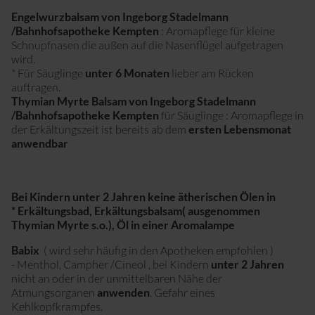
Engelwurzbalsam von Ingeborg Stadelmann
/Bahnhofsapotheke Kempten
: Aromapflege für kleine
Schnupfnasen die außen auf die Nasenflügel aufgetragen
wird.
* Für Säuglinge
unter 6 Monaten
lieber am Rücken
auftragen.
Thymian Myrte Balsam
von Ingeborg Stadelmann
/Bahnhofsapotheke Kempten
für Säuglinge : Aromapflege in
der Erkältungszeit ist bereits ab dem
ersten Lebensmonat
anwendbar
Bei Kindern unter 2 Jahren keine ätherischen Ölen in
* Erkältungsbad, Erkältungsbalsam( ausgenommen
Thymian Myrte s.o.), Öl in einer Aromalampe
Babix
( wird sehr häufig in den Apotheken empfohlen )
- Menthol, Campher /Cineol , bei Kindern
unter 2 Jahren
nicht an oder in der unmittelbaren Nähe der
Atmungsorganen
anwenden
. Gefahr eines
Kehlkopfkrampfes.