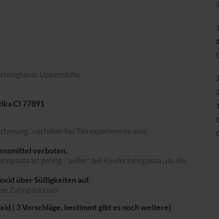
chenglasur, Lippenstifte
ika CI 77891
icherung , nachdem bei Tierexperimente eine
nsmittel verboten.
hnpasta ist gering -"außer" bei Kinderzahnpasta , da die
xid über Süßigkeiten auf.
freie Zahnpasta um.
id ( 3 Vorschläge, bestimmt gibt es noch weitere)