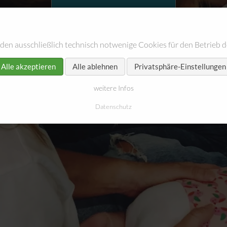
fit4mom
für Schwangere & Mütter
den ausschließlich technisch notwenige Cookies für den Betrieb d
Blog abonnieren
weitere Beiträge
Alle akzeptieren
Alle ablehnen
Privatsphäre-Einstellungen
weitere Infos
Datenschutz