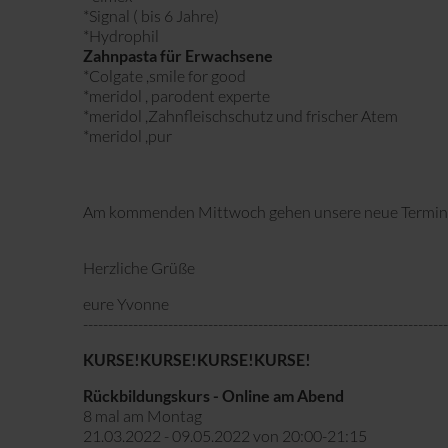
*Signal ( bis 6 Jahre)
*Hydrophil
Zahnpasta für Erwachsene
*Colgate ,smile for good
*meridol , parodent experte
*meridol ,Zahnfleischschutz und frischer Atem
*meridol ,pur
Am kommenden Mittwoch gehen unsere neue Termine für
Herzliche Grüße
eure Yvonne
------------------------------------------------------------------------
KURSE!KURSE!KURSE!KURSE!
Rückbildungskurs - Online am Abend
8 mal am Montag
21.03.2022 - 09.05.2022 von 20:00-21:15