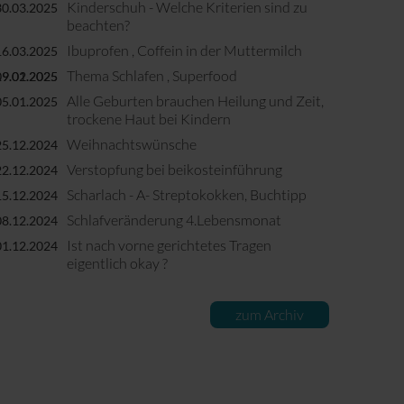
Kinderschuh - Welche Kriterien sind zu
30.03.2025
beachten?
Ibuprofen , Coffein in der Muttermilch
16.03.2025
Thema Schlafen , Superfood
09.02.2025
19.01.2025
Alle Geburten brauchen Heilung und Zeit,
05.01.2025
trockene Haut bei Kindern
Weihnachtswünsche
25.12.2024
Verstopfung bei beikosteinführung
22.12.2024
Scharlach - A- Streptokokken, Buchtipp
15.12.2024
Schlafveränderung 4.Lebensmonat
08.12.2024
Ist nach vorne gerichtetes Tragen
01.12.2024
eigentlich okay ?
zum Archiv