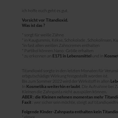
ich hoffe euch geht es gut.
Vorsicht vor Titandioxid.
Was ist das ?
* sorgt für weiße Zähne
* in Kaugummis, Kekse, Schokolade , Schokolinsen, Ku
*in fast allen weißen Zahncremes enthalten
* Partikel können Nano -Größe erhalten
* zu erkennen an
E171 in Lebensmittel
und in
Kosmet
Titandioxid sorgte in den letzten Monaten für Veruns
erbgutschädige Wirkung festgestellt worden ist.
Bis zum Sommer 2022 wird der Wirkstoff in allen
Lebe
In
Kosmetika weiterhin erlaubt
. Die Aufnahme bei Za
Kleinen die Zahnpasta nicht ausspülen können.
ABER : die Kleinen nehmen momentan mehr Titandio
Faxit
: wer sicher sein möchte, steigt auf titandioxid
Folgende Kinder-Zahnpasta enthalten kein Titandiox
* elmex