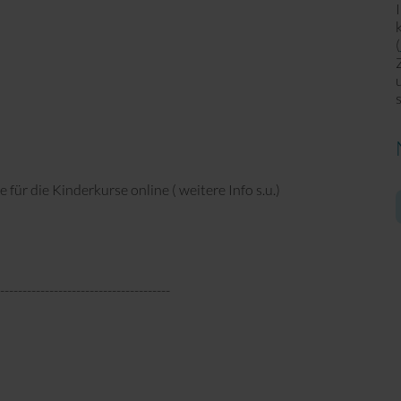
(
 die Kinderkurse online ( weitere Info s.u.)
E
M
---------------------------------------