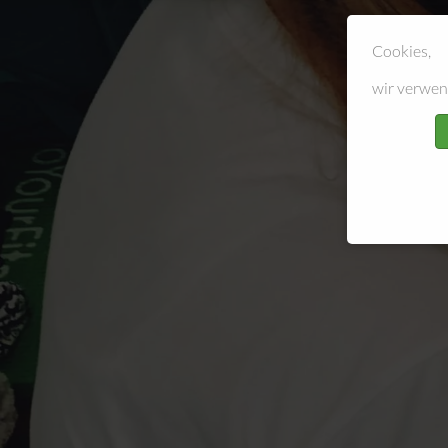
Cookies,
wir verwen
KURSANGEBOTE
Geburtsvorbereitungskurs
Erste Hilfe Kurs Eltern
Babymassage + Krabbelgruppe
Outdoor Fitness
Sport in der Schwangerschaft
Rückbildungskurs