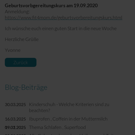
Geburtsvorbgereitungskurs am 19.09.2020
Anmeldung:
https://www.fit4mom.de/geburtsvorbereitungskurs.html
Ich wünsche euch einen guten Start in die neue Woche
Herzliche Grüße
Yvonne
Zurück
Blog-Beiträge
Kinderschuh - Welche Kriterien sind zu
30.03.2025
beachten?
Ibuprofen , Coffein in der Muttermilch
16.03.2025
Thema Schlafen , Superfood
09.02.2025
19.01.2025