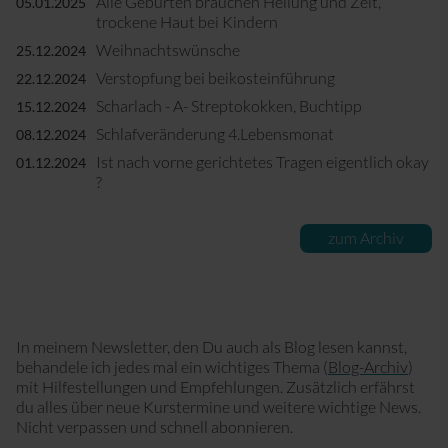
Alle Geburten brauchen Heilung und Zeit,
05.01.2025
trockene Haut bei Kindern
Weihnachtswünsche
25.12.2024
Verstopfung bei beikosteinführung
22.12.2024
Scharlach - A- Streptokokken, Buchtipp
15.12.2024
Schlafveränderung 4.Lebensmonat
08.12.2024
Ist nach vorne gerichtetes Tragen eigentlich okay
01.12.2024
?
zum Archiv
In meinem Newsletter, den Du auch als Blog lesen kannst,
behandele ich jedes mal ein wichtiges Thema (
Blog-Archiv
)
mit Hilfestellungen und Empfehlungen. Zusätzlich erfährst
du alles über neue Kurstermine und weitere wichtige News.
Nicht verpassen und schnell abonnieren.