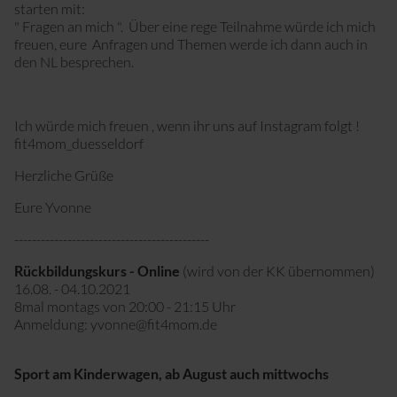
starten mit:
" Fragen an mich ". Über eine rege Teilnahme würde ich mich
freuen, eure Anfragen und Themen werde ich dann auch in
den NL besprechen.
Ich würde mich freuen , wenn ihr uns auf Instagram folgt !
fit4mom_duesseldorf
Herzliche Grüße
Eure Yvonne
--------------------------------------------
Rückbildungskurs - Online
(wird von der KK übernommen)
16.08. - 04.10.2021
8mal montags von 20:00 - 21:15 Uhr
Anmeldung: yvonne@fit4mom.de
Sport am Kinderwagen, ab August auch mittwochs