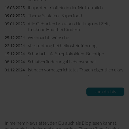
Ibuprofen , Coffein in der Muttermilch
16.03.2025
Thema Schlafen , Superfood
09.02.2025
19.01.2025
Alle Geburten brauchen Heilung und Zeit,
05.01.2025
trockene Haut bei Kindern
Weihnachtswünsche
25.12.2024
Verstopfung bei beikosteinführung
22.12.2024
Scharlach - A- Streptokokken, Buchtipp
15.12.2024
Schlafveränderung 4.Lebensmonat
08.12.2024
Ist nach vorne gerichtetes Tragen eigentlich okay
01.12.2024
?
zum Archiv
In meinem Newsletter, den Du auch als Blog lesen kannst,
behandele ich jedes mal ein wichtiges Thema (
Blog-Archiv
)