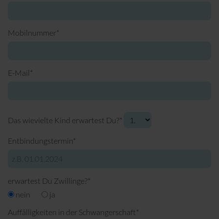
Pflichtfeld
Mobilnummer
*
Pflichtfeld
E-Mail
*
Pflichtfeld
Das wievielte Kind erwartest Du?
*
Pflichtfeld
Entbindungstermin
*
Pflichtfeld
erwartest Du Zwillinge?
*
nein
ja
Pflichtfeld
Auffälligkeiten in der Schwangerschaft
*