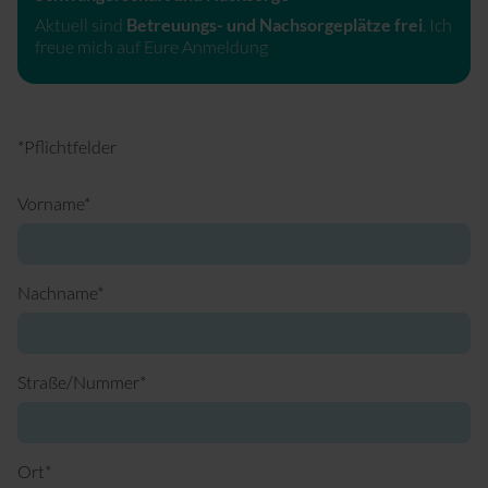
Aktuell
sind
Betreuungs- und Nachsorgeplätze frei
. Ich
freue mich auf Eure Anmeldung
*Pflichtfelder
Pflichtfeld
Vorname
*
Pflichtfeld
Nachname
*
Pflichtfeld
Straße/Nummer
*
Pflichtfeld
Ort
*