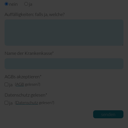
nein
ja
Auffälligkeiten: falls ja, welche?
Pflichtfeld
Name der Krankenkasse
*
Pflichtfeld
AGBs akzeptieren
*
ja
AGB
gelesen?
Pflichtfeld
Datenschutz gelesen
*
ja
Datenschutz
gelesen?
senden